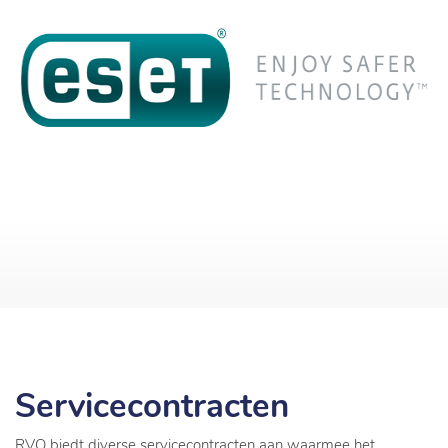
Servicecontracten
RVO biedt diverse servicecontracten aan waarmee het