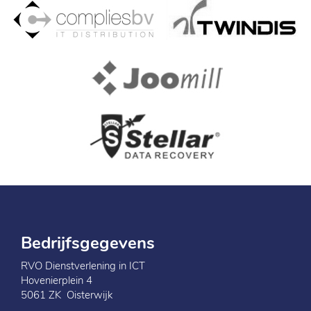
Bedrijfsgegevens
RVO Dienstverlening in ICT
Hovenierplein 4
5061 ZK Oisterwijk