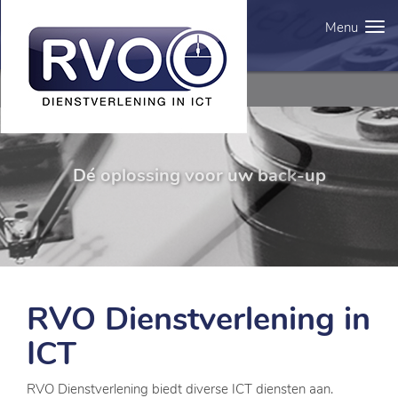
Tog
nav
Dé oplossing voor uw back-up
RVO Dienstverlening in
ICT
RVO Dienstverlening biedt diverse ICT diensten aan.